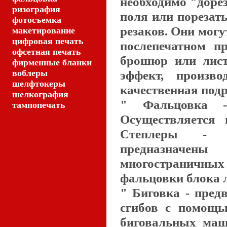
необходимо "дорез
ризография
поля или порезать
фотосъемка
резаков. Они могу
макетирование
цифровая печать
послепечатном п
офсетная печать
брошюр или лист
фирменные бланки
воблеры
эффект, произв
шелфтокеры
качественная подр
шелкография
" Фальцовка - 
тампопечать
Осуществляется 
Степлеры - 
предназначен
многостраничны
фальцовки блока л
" Биговка - пред
сгибов с помощь
биговальных маш