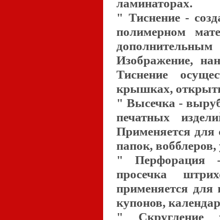
ламинаторах.
" Тиснение - соз
полимерном мате
дополнительны
Изображение, на
Тиснение осуще
крышках, открыт
" Высечка - выру
печатных издел
Применяется для 
папок, вобблеров,
" Перфорация -
просечка штри
применяется для 
купонов, календар
" Скругление 