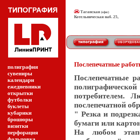
Таганская
(офис)
Котельническая наб. 25,
Послепечатные работ
полиграфия
сувениры
Послепечатные ра
календари
полиграфической
ежедневники
открытки
потребителем. Л
футболки
послепечатной об
буклеты
" Резка и подрезк
кубарики
брошюры
бумаги или карто
визитки
На любом этапе
перфорация
фальцовка