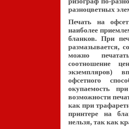
ризограф по-разн
разноцветных эле
Печать на офсе
наиболее приемле
бланков. При пе
размазывается, с
можно печатат
соотношение це
экземпляров) в
офсетного спо
окупаемость пр
возможности печа
как при трафаретн
принтере на бла
нельзя, так как к