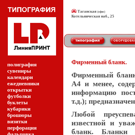
Таганская
(офис)
Котельническая наб., 25
Фирменный бланк.
полиграфия
сувениры
Фирменный бланк
календари
А4 и менее, сод
ежедневники
открытки
информацию пост
футболки
т.д.); предназнач
буклеты
кубарики
Любой преуспев
брошюры
визитки
известной и ува
перфорация
бланк. Бланки 
фальцовка