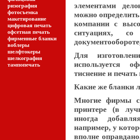
элементами дело
ризография
фотосъемка
можно определить
макетирование
компании с высо
цифровая печать
ситуациях, с
офсетная печать
фирменные бланки
документообороте, 
воблеры
шелфтокеры
Для изготовле
шелкография
используется оф
тампопечать
тиснение и печать
Какие же бланки 
Многие фирмы са
принтере (в луч
иногда добавля
например, у кото
вполне оправдано