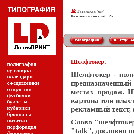
Таганская
(офис)
Котельническая наб., 25
Шелфтокер.
полиграфия
сувениры
Шелфтокер - пол
календари
предназначенный
ежедневники
открытки
местах продаж. Ш
футболки
картона или плас
буклеты
рекламный текст,
кубарики
брошюры
визитки
Слово "шелфтокер
перфорация
"talk", дословно 
фальцовка