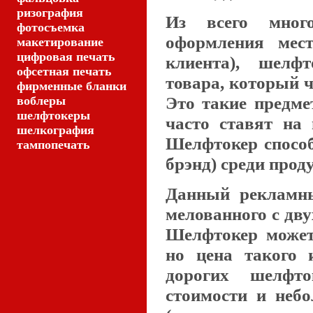
ризография
Из всего много
фотосъемка
оформления мест
макетирование
цифровая печать
клиента), шелф
офсетная печать
товара, который 
фирменные бланки
Это такие предме
воблеры
шелфтокеры
часто ставят на
шелкография
Шелфтокер способ
тампопечать
брэнд) среди прод
Данный рекламны
мелованного с дву
Шелфтокер может
но цена такого 
дорогих шелфт
стоимости и неб