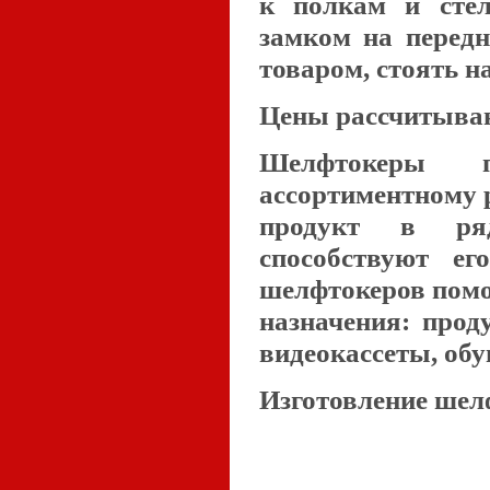
к полкам и стел
замком на передн
товаром, стоять н
Цены рассчитыва
Шелфтокеры 
ассортиментному 
продукт в ряд
способствуют ег
шелфтокеров помо
назначения: прод
видеокассеты, обу
Изготовление шел